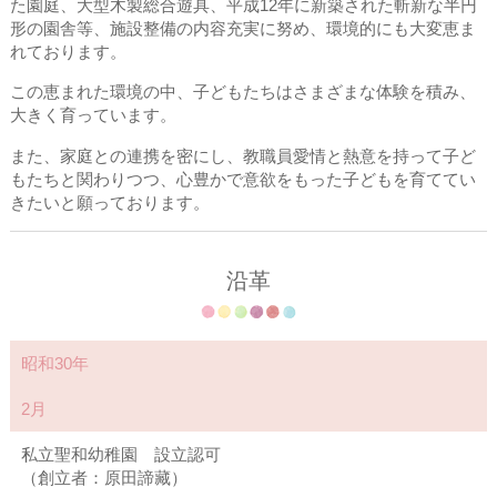
た園庭、大型木製総合遊具、平成12年に新築された斬新な半円
形の園舎等、施設整備の内容充実に努め、環境的にも大変恵ま
れております。
この恵まれた環境の中、子どもたちはさまざまな体験を積み、
大きく育っています。
また、家庭との連携を密にし、教職員愛情と熱意を持って子ど
もたちと関わりつつ、心豊かで意欲をもった子どもを育ててい
きたいと願っております。
沿革
昭和30年
2月
私立聖和幼稚園 設立認可
（創立者：原田諦藏）