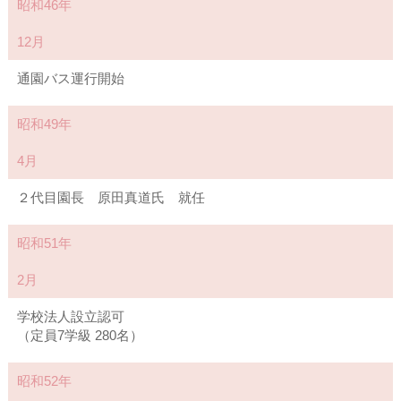
昭和46年
12月
通園バス運行開始
昭和49年
4月
２代目園長 原田真道氏 就任
昭和51年
2月
学校法人設立認可
（定員7学級 280名）
昭和52年