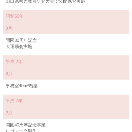
山口県幼児教育研究大会で公開保育実施
昭和60年
9月
開園30周年記念
大運動会実施
平成 2年
8月
事務室40m²増築
平成 7年
2月
開園40周年記念事業
ロゴマーク製作