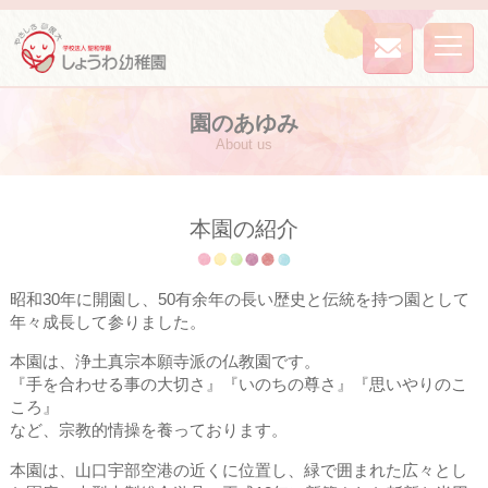
お問い
学校法人聖和学園しょ
合わせ
うわ幼稚園
園のあゆみ
About us
本園の紹介
昭和30年に開園し、50有余年の長い歴史と伝統を持つ園として
年々成長して参りました。
本園は、浄土真宗本願寺派の仏教園です。
『手を合わせる事の大切さ』『いのちの尊さ』『思いやりのこ
ころ』
など、宗教的情操を養っております。
本園は、山口宇部空港の近くに位置し、緑で囲まれた広々とし