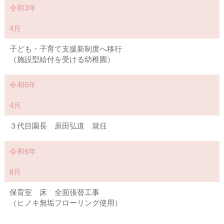
令和3年
4月
子ども・子育て支援新制度へ移行
（施設型給付を受ける幼稚園）
令和6年
4月
３代目園長 原田弘道 就任
令和6年
8月
保育室 床 全面張替工事
（ヒノキ無垢フローリング使用）