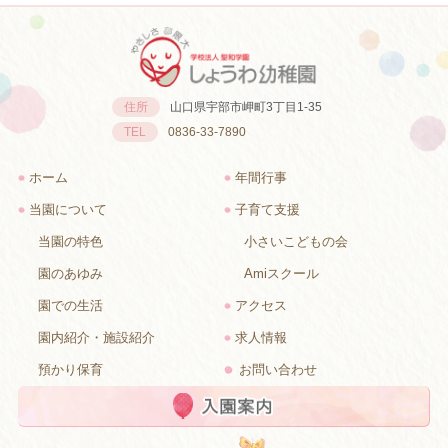
学校法人聖和学園しょうわ幼
住所
山口県宇部市岬町3丁目1-35
稚園
TEL
0836-33-7890
ホーム
年間行事
当園について
子育て支援
当園の特色
小さいこどもの会
園のあゆみ
Amiスクール
園での生活
アクセス
園内紹介・施設紹介
求人情報
預かり保育
お問い合わせ
入園案内