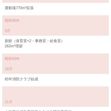
運動場770m²拡張
昭和56年
3月
新館（保育室×2・事務室・給食室）
262m²増築
昭和59年
10月
幼年消防クラブ結成
11月