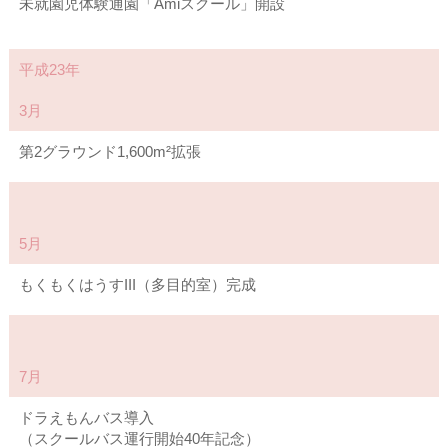
未就園児体験通園「Amiスクール」開設
平成23年
3月
第2グラウンド1,600m²拡張
5月
もくもくはうすIII（多目的室）完成
7月
ドラえもんバス導入
（スクールバス運行開始40年記念）